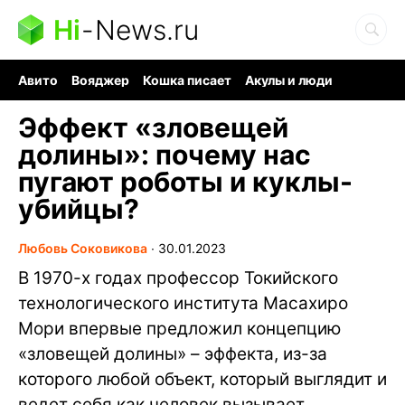
Hi
-
News.ru
Авито
Вояджер
Кошка писает
Акулы и люди
Ядерная война
Судоку и пазлы
Ядовитые пауки
Эффект «зловещей
долины»: почему нас
пугают роботы и куклы-
убийцы?
Любовь Соковикова
∙
30.01.2023
В 1970-х годах профессор Токийского
технологического института Масахиро
Мори впервые предложил концепцию
«зловещей долины» – эффекта, из-за
которого любой объект, который выглядит и
ведет себя как человек вызывает