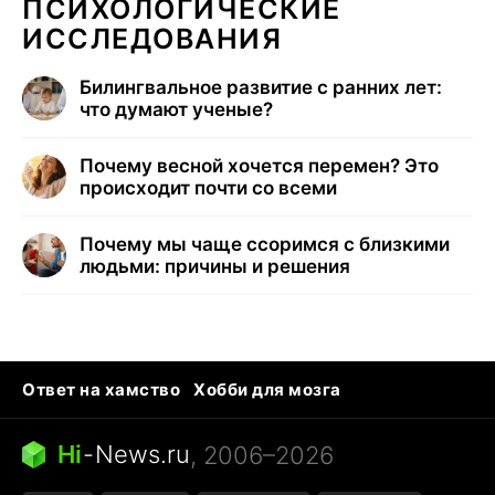
ПСИХОЛОГИЧЕСКИЕ
ИССЛЕДОВАНИЯ
Билингвальное развитие с ранних лет:
что думают ученые?
Почему весной хочется перемен? Это
происходит почти со всеми
Почему мы чаще ссоримся с близкими
людьми: причины и решения
Ответ на хамство
Хобби для мозга
Бензин 100 и 95
Тунцы в океанариуме
Следующая пандемия
Google Maps открытие
Hi
-
News.ru
, 2006–2026