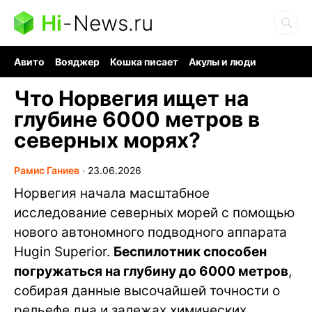
Hi
-
News.ru
Авито
Вояджер
Кошка писает
Акулы и люди
Ядерная война
Судоку и пазлы
Ядовитые пауки
Что Норвегия ищет на
глубине 6000 метров в
северных морях?
Рамис Ганиев
∙
23.06.2026
Норвегия начала масштабное
исследование северных морей с помощью
нового автономного подводного аппарата
Hugin Superior.
Беспилотник способен
погружаться на глубину до 6000 метров
,
собирая данные высочайшей точности о
рельефе дна и залежах химических