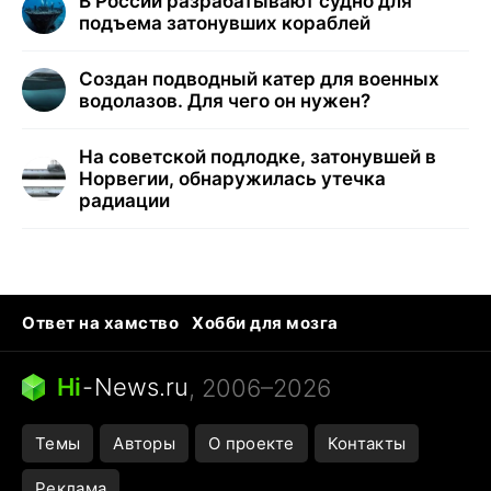
В России разрабатывают судно для
подъема затонувших кораблей
Создан подводный катер для военных
водолазов. Для чего он нужен?
На советской подлодке, затонувшей в
Норвегии, обнаружилась утечка
радиации
Ответ на хамство
Хобби для мозга
Бензин 100 и 95
Тунцы в океанариуме
Следующая пандемия
Google Maps открытие
Hi
-
News.ru
, 2006–2026
Темы
Авторы
О проекте
Контакты
Реклама