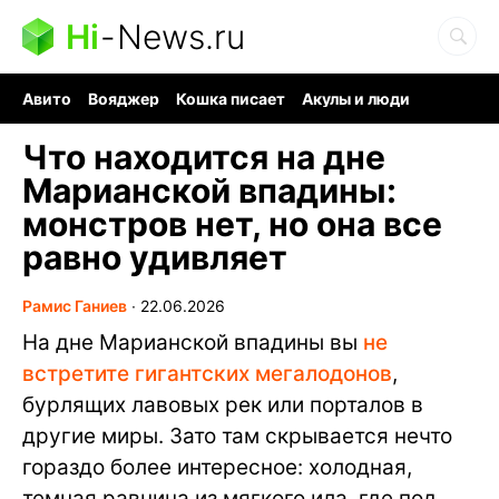
Hi
-
News.ru
Авито
Вояджер
Кошка писает
Акулы и люди
Ядерная война
Судоку и пазлы
Ядовитые пауки
Что находится на дне
Марианской впадины:
монстров нет, но она все
равно удивляет
Рамис Ганиев
∙
22.06.2026
На дне Марианской впадины вы
не
встретите гигантских мегалодонов
,
бурлящих лавовых рек или порталов в
другие миры. Зато там скрывается нечто
гораздо более интересное: холодная,
темная равнина из мягкого ила, где под