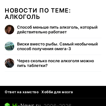
НОВОСТИ ПО ТЕМЕ:
АЛКОГОЛЬ
Способ меньше пить алкоголь, который
действительно работает
Виски вместо рыбы. Самый необычный
способ получения омега-3
Через сколько после алкоголя можно
пить таблетки?
Ответ на хамство
Хобби для мозга
Бензин 100 vs 95
Тунцы в океанариуме
Следующая пандемия
Google Maps открытие
Hi
-
News.ru
, 2006–2026