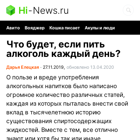
Hi
-
News.ru
Авито
Вояджер
Кошка писает
Акулы и люди
Ядерная война
Ядовитые пауки
Судоку и пазлы
Что будет, если пить
алкоголь каждый день?
Дарья Елецкая
∙
27.11.2019,
обновлено 13.04.2020
О пользе и вреде употребления
алкогольных напитков было написано
огромное количество различных статей,
каждая из которых пыталась внести свой
вклад в тысячелетнюю историю
существования спиртосодержащих
жидкостей. Вместе с тем, все отлично
знают или хотя бы так или иначе