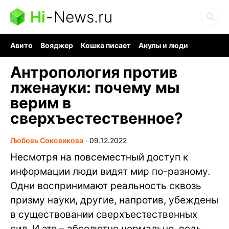
Hi
-
News.ru
Авито
Вояджер
Кошка писает
Акулы и люди
Ядерная война
Судоку и пазлы
Ядовитые пауки
Антропология против
лженауки: почему мы
верим в
сверхъестественное?
Любовь Соковикова
∙
09.12.2022
Несмотря на повсеместный доступ к
информации люди видят мир по-разному.
Одни воспринимают реальность сквозь
призму науки, другие, напротив, убеждены
в существовании сверхъестественных
сил. И это – абсолютно нормально, ведь