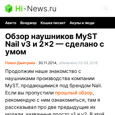
Hi
-
News.ru
Авито
Вояджер
Кошка писает
Акулы и люди
Ядерная война
Судоку и пазлы
Ядовитые пауки
Обзор наушников MyST
Nail v3 и 2×2 — сделано с
умом
Павел Дмитриев
∙
30.11.2014,
обновлено 02.08.2016
Продолжим наше знакомство с
наушниками производства компании
MyST, продающимися под брендом Nail.
Если вы пропустили
прошлый обзор
,
рекомендую с ним ознакомиться, там я
рассказывал про две предыдущие их
модели, названные просто v1 и v2. В этой