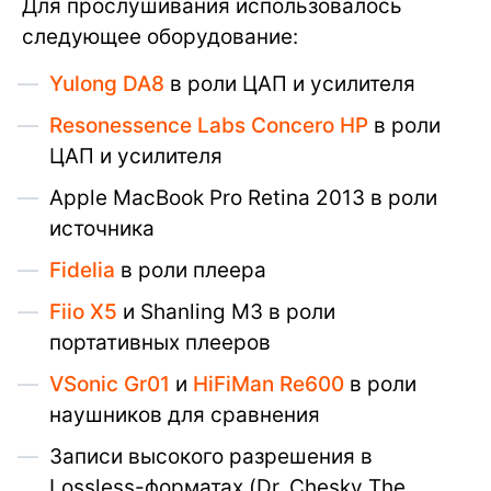
Для прослушивания использовалось
следующее оборудование:
Yulong DA8
в роли ЦАП и усилителя
Resonessence Labs Concero HP
в роли
ЦАП и усилителя
Apple MacBook Pro Retina 2013 в роли
источника
Fidelia
в роли плеера
Fiio X5
и Shanling M3 в роли
портативных плееров
VSonic Gr01
и
HiFiMan Re600
в роли
наушников для сравнения
Записи высокого разрешения в
Lossless-форматах (Dr. Chesky The