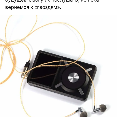
вернемся к «гвоздям».