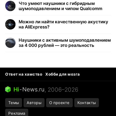
Что умеют наушники с гибридным
шумоподавлением и чипом Qualcomm
Можно ли найти качественную акустику
на AliExpress?
Наушники с активным шумоподавлением
за 4 000 рублей — это реальность
Ответ на хамство
Хобби для мозга
Бензин 100 и 95
Тунцы в океанариуме
Следующая пандемия
Google Maps открытие
Hi
-
News.ru
, 2006–2026
Темы
Авторы
О проекте
Контакты
Реклама