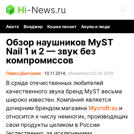
Hi
-
News.ru
Авито
Вояджер
Кошка писает
Акулы и люди
Ядерная война
Судоку и пазлы
Ядовитые пауки
Обзор наушников MyST
Nail 1 и 2 — звук без
компромиссов
Павел Дмитриев
∙
10.11.2014,
обновлено 02.08.2016
В среде отечественных любителей
качественного звука бренд MyST весьма
широко известен. Компания является
дочерним брендом магазина
Mycroft.su
и
относится к числу немногих, производящих
свои продукты целиком в России
(естественно, за исключением