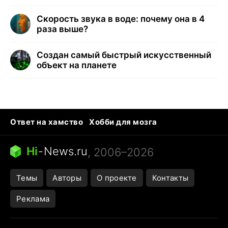
Скорость звука в воде: почему она в 4
раза выше?
Создан самый быстрый искусственный
объект на планете
Ответ на хамство
Хобби для мозга
Бензин 100 и 95
Тунцы в океанариуме
Следующая пандемия
Google Maps открытие
Hi
-
News.ru
, 2006–2026
Темы
Авторы
О проекте
Контакты
Реклама