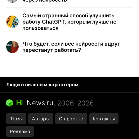
Самый странный способ улучшить
работу ChatGPT, которым лучше не
пользоваться
Что будет, если все нейросети вдруг
перестанут работать?
Люди с сильным характером
Кошка писает на кровать
Тунцы в океанариуме
Ядовитые пауки России
Hi
-
News.ru
, 2006–2026
Города в ядерной войне
Открытие в Google Maps
Темы
Авторы
О проекте
Контакты
Реклама