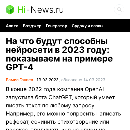
Hi
-
News.ru
Авито
Вояджер
Генератор
Судоку и пазлы
Хобби для мозга
Бензин 100 vs 95
Следующая пандемия
На что будут способны
нейросети в 2023 году:
показываем на примере
GPT-4
Рамис Ганиев
∙
13.03.2023,
обновлено 14.03.2023
В конце 2022 года компания OpenAI
запустила бота ChatGPT, который умеет
писать текст по любому запросу.
Например, его можно попросить написать
реферат, сочинить стихотворение или
рассказ, придумать код на одном из