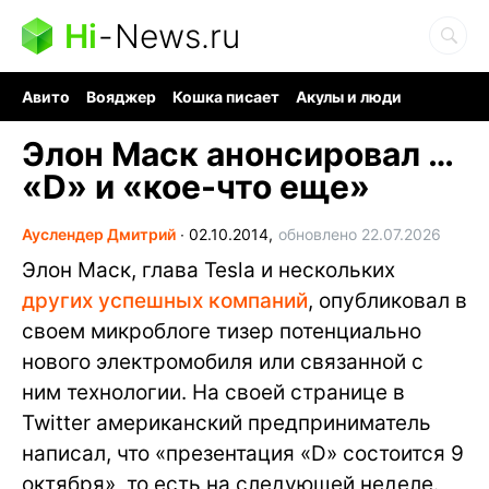
Hi
-
News.ru
Авито
Вояджер
Кошка писает
Акулы и люди
Ядерная война
Ядовитые пауки
Судоку и пазлы
Элон Маск анонсировал …
«D» и «кое-что еще»
Ауслендер Дмитрий
∙
02.10.2014,
обновлено 22.07.2026
Элон Маск, глава Tesla и нескольких
других успешных компаний
, опубликовал в
своем микроблоге тизер потенциально
нового электромобиля или связанной с
ним технологии. На своей странице в
Twitter американский предприниматель
написал, что «презентация «D» состоится 9
октября», то есть на следующей неделе.