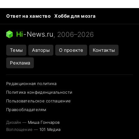
Ответ на хамство
Хобби для мозга
Бензин 100 vs 95
Тунцы в океанариуме
Следующая пандемия
Google Maps открытие
Hi
-
News.ru
, 2006–2026
Темы
Авторы
О проекте
Контакты
Реклама
Редакционная политика
Политика конфиденциальности
Пользовательское соглашение
Правообладателям
Дизайн —
Миша Гончаров
Воплощение —
101 Медиа