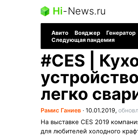
Hi
-
News.ru
Авито
Вояджер
Генератор
Следующая пандемия
#
CES | Кух
устройство
легко свар
Рамис Ганиев
∙
10.01.2019,
обновл
На выставке CES 2019 компани
для любителей холодного краф