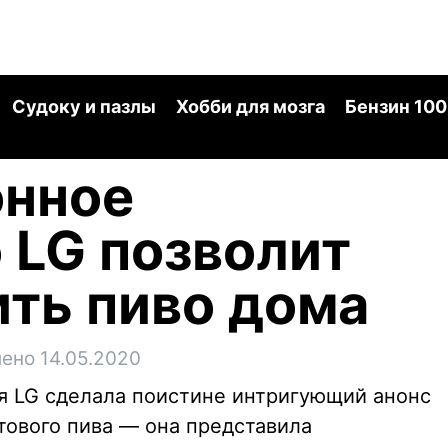
Судоку и пазлы
Хобби для мозга
Бензин 100
онное
 LG позволит
ить пиво дома
ено 14.05.2020
я LG сделала поистине интригующий анонс
тового пива — она представила