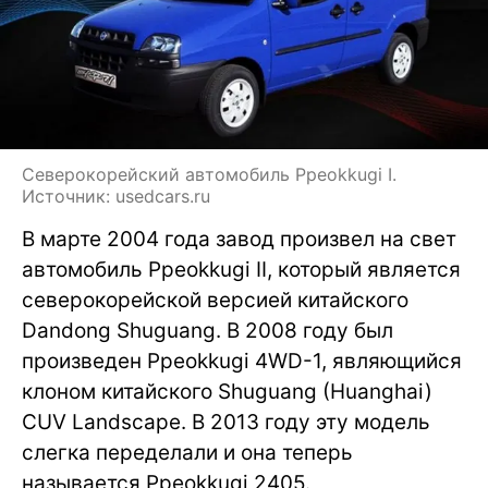
Северокорейский автомобиль Ppeokkugi I.
Источник: usedcars.ru
В марте 2004 года завод произвел на свет
автомобиль Ppeokkugi II, который является
северокорейской версией китайского
Dandong Shuguang. В 2008 году был
произведен Ppeokkugi 4WD-1, являющийся
клоном китайского Shuguang (Huanghai)
CUV Landscape. В 2013 году эту модель
слегка переделали и она теперь
называется Ppeokkugi 2405.