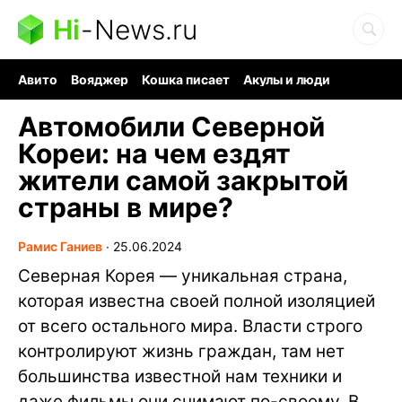
Hi
-
News.ru
Авито
Вояджер
Кошка писает
Акулы и люди
Ядерная война
Судоку и пазлы
Ядовитые пауки
Автомобили Северной
Кореи: на чем ездят
жители самой закрытой
страны в мире?
Рамис Ганиев
∙
25.06.2024
Северная Корея — уникальная страна,
которая известна своей полной изоляцией
от всего остального мира. Власти строго
контролируют жизнь граждан, там нет
большинства известной нам техники и
даже фильмы они снимают по-своему. В