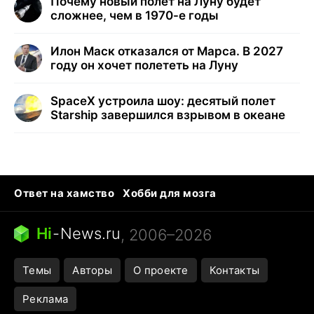
Почему новый полет на Луну будет
сложнее, чем в 1970-е годы
Илон Маск отказался от Марса. В 2027
году он хочет полететь на Луну
SpaceX устроила шоу: десятый полет
Starship завершился взрывом в океане
Ответ на хамство
Хобби для мозга
Бензин 100 vs 95
Тунцы в океанариуме
Следующая пандемия
Google Maps открытие
Hi
-
News.ru
, 2006–2026
Темы
Авторы
О проекте
Контакты
Реклама