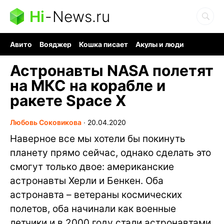
Hi
-
News.ru
Авито
Вояджер
Кошка писает
Акулы и люди
Ядерная война
Ядовитые пауки
Судоку и пазлы
Астронавты NASA полетят
на МКС на корабле и
ракете Space X
Любовь Соковикова
∙
20.04.2020
Наверное все мы хотели бы покинуть
планету прямо сейчас, однако сделать это
смогут только двое: американские
астронавты Херли и Бенкен. Оба
астронавта – ветераны космических
полетов, оба начинали как военные
летчики и в 2000 году стали астронавтами