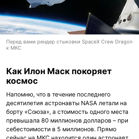
Перед вами рендер стыковки SpaceX Crew Dragon
к МКС
Как Илон Маск покоряет
космос
Напомню, что в течение последнего
десятилетия астронавты NASA летали на
борту «Союза», а стоимость одного места
превышала 80 миллионов долларов – при
себестоимости в 5 миллионов. Прямо
сейчас на МКС находится один астронавт