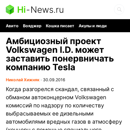
Hi
-
News.ru
Авито
Вояджер
Кошка писает
Акулы и люди
Ядерная война
Ядовитые пауки
Судоку и пазлы
Амбициозный проект
Volkswagen I.D. может
заставить понервничать
компанию Tesla
Николай Хижняк
∙
30.09.2016
Когда разгорелся скандал, связанный с
обманом автоконцерном Volkswagen
комиссий по надзору по количеству
выбрасываемых ее дизельными
автомобилями вредных газов в атмосферу
(концерн с помощью специального