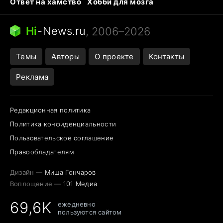
Ответ на хамство
Хобби для мозга
Бензин 100 vs 95
Тунцы в океанариуме
Следующая пандемия
Google Maps открытие
Hi
-
News.ru
, 2006–2026
Темы
Авторы
О проекте
Контакты
Реклама
Редакционная политика
Политика конфиденциальности
Пользовательское соглашение
Правообладателям
Дизайн —
Миша Гончаров
Воплощение —
101 Медиа
69,6K
ежедневно
пользуются сайтом