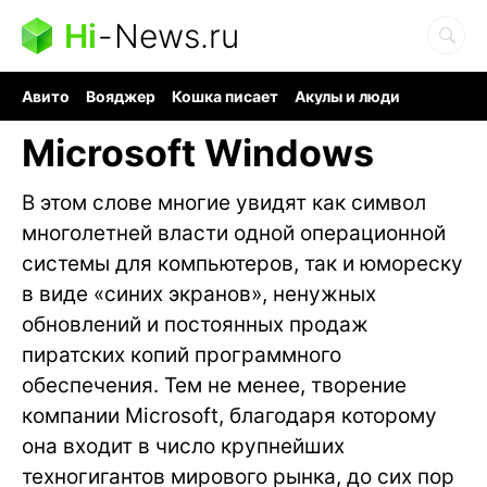
Hi
-
News.ru
Авито
Вояджер
Кошка писает
Акулы и люди
Ядерная война
Судоку и пазлы
Ядовитые пауки
Microsoft Windows
В этом слове многие увидят как символ
многолетней власти одной операционной
системы для компьютеров, так и юмореску
в виде «синих экранов», ненужных
обновлений и постоянных продаж
пиратских копий программного
обеспечения. Тем не менее, творение
компании Microsoft, благодаря которому
она входит в число крупнейших
техногигантов мирового рынка, до сих пор