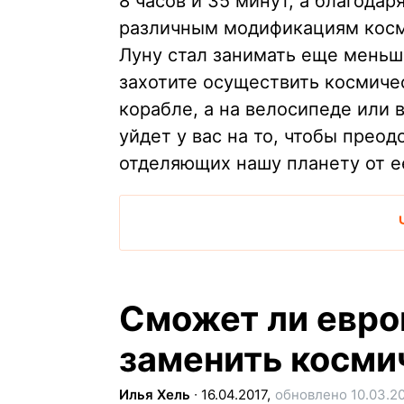
8 часов и 35 минут, а благода
различным модификациям косми
Луну стал занимать еще меньше
захотите осуществить космиче
корабле, а на велосипеде или
уйдет у вас на то, чтобы прео
отделяющих нашу планету от е
Сможет ли евро
заменить косми
Илья Хель
∙
16.04.2017,
обновлено 10.03.2