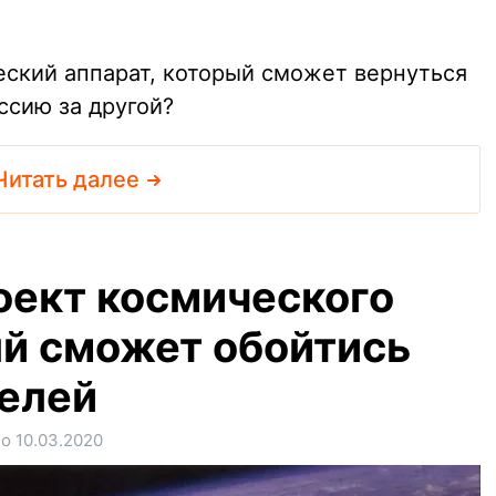
еский аппарат, который сможет вернуться
ссию за другой?
Читать далее
оект космического
ый сможет обойтись
телей
о 10.03.2020