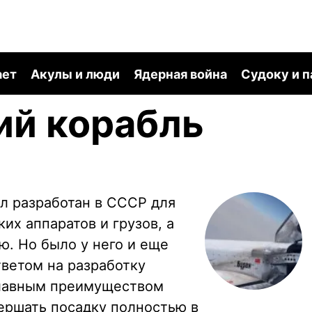
ает
Акулы и люди
Ядерная война
Судоку и 
ий корабль
л разработан в СССР для
их аппаратов и грузов, а
ю. Но было у него и еще
тветом на разработку
Главным преимуществом
вершать посадку полностью в