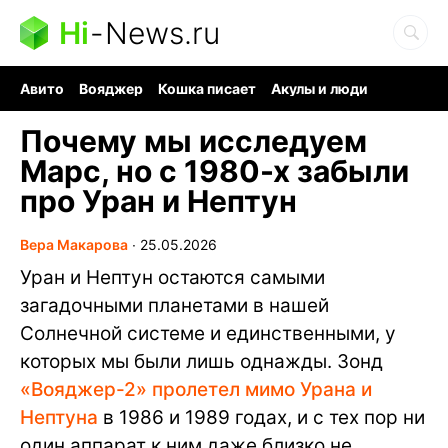
Hi
-
News.ru
Авито
Вояджер
Кошка писает
Акулы и люди
Ядерная война
Судоку и пазлы
Ядовитые пауки
Почему мы исследуем
Марс, но с 1980-х забыли
про Уран и Нептун
Вера Макарова
∙
25.05.2026
Уран и Нептун остаются самыми
загадочными планетами в нашей
Солнечной системе и единственными, у
которых мы были лишь однажды. Зонд
«Вояджер-2» пролетел мимо Урана и
Нептуна
в 1986 и 1989 годах, и с тех пор ни
один аппарат к ним даже близко не