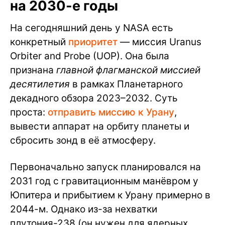
на 2030-е годы
На сегодняшний день у NASA есть
конкретный
приоритет
— миссия Uranus
Orbiter and Probe (UOP). Она была
признана
главной флагманской миссией
десятилетия
в рамках Планетарного
декадного обзора 2023–2032. Суть
проста:
отправить миссию к Урану
,
вывести аппарат на орбиту планеты и
сбросить зонд в её атмосферу.
Первоначально запуск планировался на
2031 год с гравитационным манёвром у
Юпитера и прибытием к Урану примерно в
2044-м. Однако из-за нехватки
плутония-238 (он нужен для ядерных