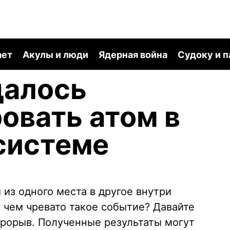
ает
Акулы и люди
Ядерная война
Судоку и 
далось
овать атом в
системе
из одного места в другое внутри
 чем чревато такое событие? Давайте
прорыв. Полученные результаты могут