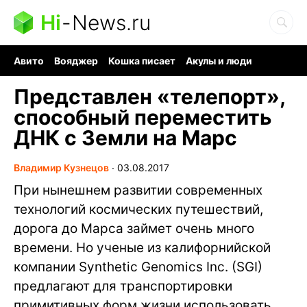
Hi
-
News.ru
Авито
Вояджер
Кошка писает
Акулы и люди
Ядерная война
Ядовитые пауки
Судоку и пазлы
Представлен «телепорт»,
способный переместить
ДНК с Земли на Марс
Владимир Кузнецов
∙
03.08.2017
При нынешнем развитии современных
технологий космических путешествий,
дорога до Марса займет очень много
времени. Но ученые из калифорнийской
компании Synthetic Genomics Inc. (SGI)
предлагают для транспортировки
примитивных форм жизни использовать