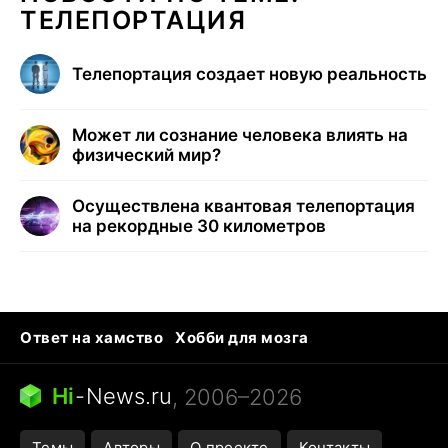
ТЕЛЕПОРТАЦИЯ
Телепортация создает новую реальность
Может ли сознание человека влиять на
физический мир?
Осуществлена квантовая телепортация
на рекордные 30 километров
Ответ на хамство
Хобби для мозга
Бензин 100 vs 95
Тунцы в океанариуме
Следующая пандемия
Google Maps открытие
Hi
-
News.ru
, 2006–2026
Темы
Авторы
О проекте
Контакты