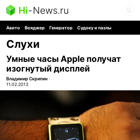
Hi
-
News.ru
Авито
Вояджер
Генератор
Судоку и пазлы
Хобби для мозга
Бензин 100 vs 95
Следующая пандемия
Слухи
Умные часы Apple получат
изогнутый дисплей
Владимир Скрипин
∙
11.02.2013