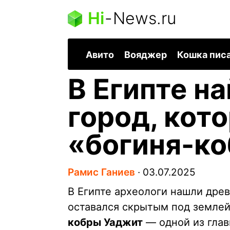
Hi
-
News.ru
Авито
Вояджер
Кошка пис
В Египте н
город, кот
«богиня-ко
Рамис Ганиев
∙
03.07.2025
В Египте археологи нашли древ
оставался скрытым под землей
кобры Уаджит
— одной из глав