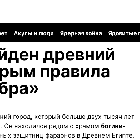
ает
Акулы и люди
Ядерная война
Ядовитые 
айден древний
орым правила
бра»
ний город, который больше двух тысяч лет
. Он находился рядом с храмом
богини-
ных защитниц фараонов в Древнем Египте.