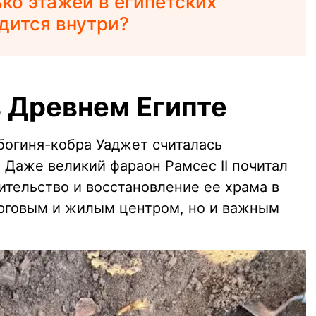
ко этажей в египетских
дится внутри?
в Древнем Египте
богиня-кобра Уаджет считалась
 Даже великий фараон Рамсес II почитал
ительство и восстановление ее храма в
орговым и жилым центром, но и важным