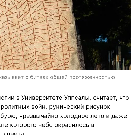
сказывает о битвах общей протяженностью
огии в Университете Уппсалы, считает, что
ролитных войн, рунический рисунок
бурю, чрезвычайно холодное лето и даже
ате которого небо окрасилось в
о цвета.