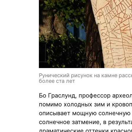
Рунический рисунок на камне рас
более ста лет
Бо Граслунд, профессор археол
помимо холодных зим и кровоп
описывает мощную солнечную 
солнечное затмение, в результ
драматические оттенки красног