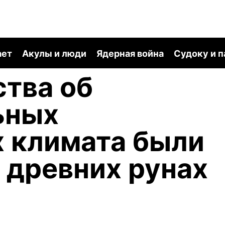
ает
Акулы и люди
Ядерная война
Судоку и 
тва об
ьных
 климата были
 древних рунах