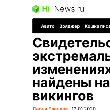
Hi
-
News.ru
Авито
Вояджер
Кошка пис
Свидетельс
экстремал
изменениях
найдены на
викингов
Дарья Елецкая
∙
12.01.2020