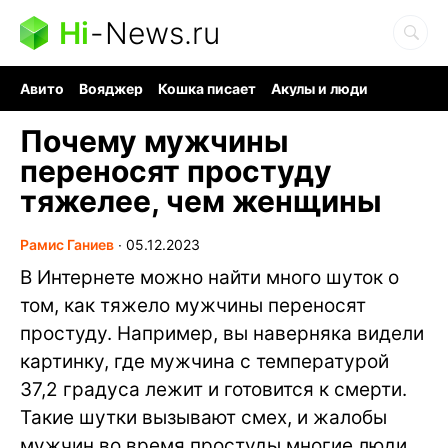
Hi
-
News.ru
Авито
Вояджер
Кошка писает
Акулы и люди
Ядерная война
Судоку и пазлы
Ядовитые пауки
Почему мужчины
переносят простуду
тяжелее, чем женщины
Рамис Ганиев
∙
05.12.2023
В Интернете можно найти много шуток о
том, как тяжело мужчины переносят
простуду. Например, вы наверняка видели
картинку, где мужчина с температурой
37,2 градуса лежит и готовится к смерти.
Такие шутки вызывают смех, и жалобы
мужчин во время простуды многие люди