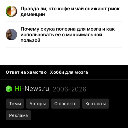
Правда ли, что кофе и чай снижают риск
деменции
Почему скука полезна для мозга и как
использовать её с максимальной
пользой
Ответ на хамство
Хобби для мозга
Бензин 100 vs 95
Тунцы в океанариуме
Следующая пандемия
Google Maps открытие
Hi
-
News.ru
, 2006–2026
Темы
Авторы
О проекте
Контакты
Реклама