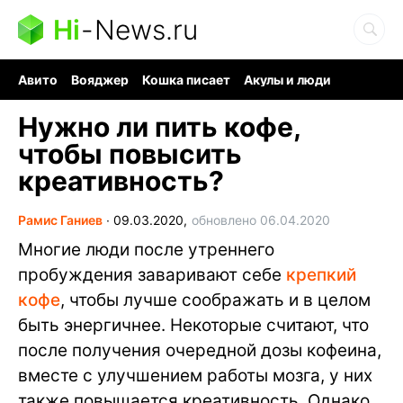
Hi
-
News.ru
Авито
Вояджер
Кошка писает
Акулы и люди
Ядерная война
Ядовитые пауки
Судоку и пазлы
Нужно ли пить кофе,
чтобы повысить
креативность?
Рамис Ганиев
∙
09.03.2020,
обновлено 06.04.2020
Многие люди после утреннего
пробуждения заваривают себе
крепкий
кофе
, чтобы лучше соображать и в целом
быть энергичнее. Некоторые считают, что
после получения очередной дозы кофеина,
вместе с улучшением работы мозга, у них
также повышается креативность. Однако,