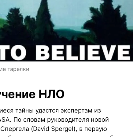
ие тарелки
учение НЛО
иеся тайны удастся экспертам из
ASA. По словам руководителя новой
пергела (David Spergel), в первую