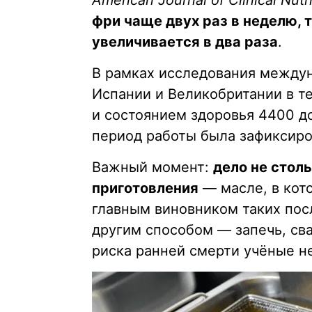
American Journal of Clinical Nutri
фри чаще двух раз в неделю,
увеличивается в два раза
.
В рамках исследования междун
Испании и Великобритании в т
и состоянием здоровья 4400 до
период работы была зафиксиро
Важный момент:
дело не стол
приготовления
— масле, в кот
главным виновником таких пос
другим способом — запечь, сва
риска ранней смерти учёные н