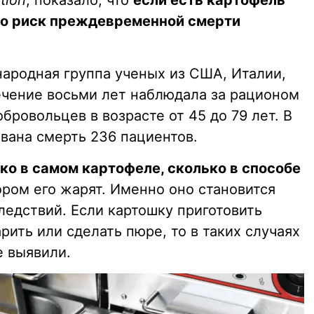
tion
, показало, что
если есть картофель
 то риск преждевременной смерти
ародная группа ученых из США, Италии,
ечение восьми лет наблюдала за рационом
бровольцев в возрасте от 45 до 79 лет. В
вана смерть 236 пациентов.
ько в самом картофеле, сколько в способе
ором его жарят. Именно оно становится
ледствий. Если картошку приготовить
рить или сделать пюре, то в таких случаях
е выявили.