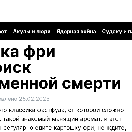
ает
Акулы и люди
Ядерная война
Судоку и 
ка фри
риск
менной смерти
овлено 25.02.2025
то классика фастфуда, от которой сложно
, такой знакомый манящий аромат, и этот
 регулярно едите картошку фри, не ждите,