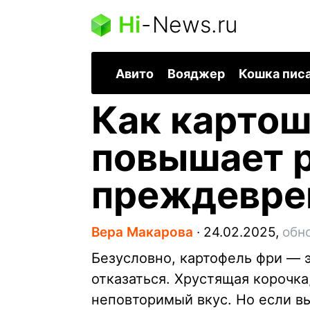
Hi
-
News.ru
Авито
Вояджер
Кошка пис
Как картош
повышает 
преждевре
Вера Макарова
∙
24.02.2025,
обн
Безусловно, картофель фри — э
отказаться. Хрустящая корочка
неповторимый вкус. Но если вы