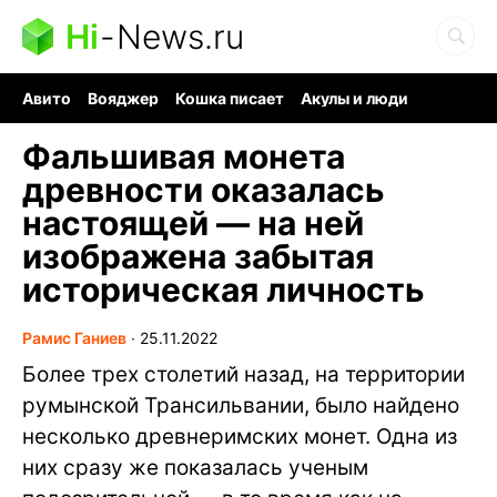
Hi
-
News.ru
Авито
Вояджер
Кошка писает
Акулы и люди
Ядерная война
Ядовитые пауки
Судоку и пазлы
Фальшивая монета
древности оказалась
настоящей — на ней
изображена забытая
историческая личность
Рамис Ганиев
∙
25.11.2022
Более трех столетий назад, на территории
румынской Трансильвании, было найдено
несколько древнеримских монет. Одна из
них сразу же показалась ученым