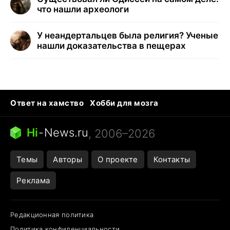
что нашли археологи
У неандертальцев была религия? Ученые
нашли доказательства в пещерах
Ответ на хамство
Хобби для мозга
Бензин 100 vs 95
Тунцы в океанариуме
Следующая пандемия
Google Maps открытие
Hi
-
News.ru
, 2006–2026
Темы
Авторы
О проекте
Контакты
Реклама
Редакционная политика
Политика конфиденциальности