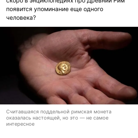
скоро в энциклопедиях про Древний Рим
появится упоминание еще одного
человека?
Считавшаяся поддельной римская монета
оказалась настоящей, но это — не самое
интересное