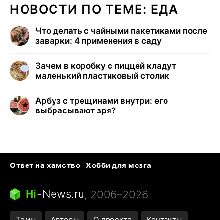
НОВОСТИ ПО ТЕМЕ: ЕДА
Что делать с чайными пакетиками после
заварки: 4 применения в саду
Зачем в коробку с пиццей кладут
маленький пластиковый столик
Арбуз с трещинами внутри: его
выбрасывают зря?
Ответ на хамство
Хобби для мозга
Бензин 100 и 95
Тунцы в океанариуме
Следующая пандемия
Google Maps открытие
Hi
-
News.ru
, 2006–2026
Темы
Авторы
О проекте
Контакты