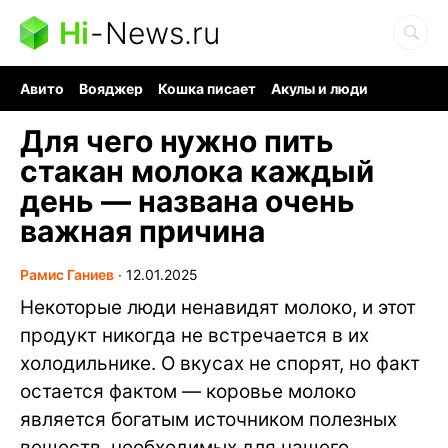
Hi
-
News.ru
Авито
Вояджер
Кошка писает
Акулы и люди
Ядерная война
Судоку и пазлы
Ядовитые пауки
Для чего нужно пить
стакан молока каждый
день — названа очень
важная причина
Рамис Ганиев
∙
12.01.2025
Некоторые люди ненавидят молоко, и этот
продукт никогда не встречается в их
холодильнике. О вкусах не спорят, но факт
остается фактом — коровье молоко
является богатым источником полезных
веществ, необходимых для нашего