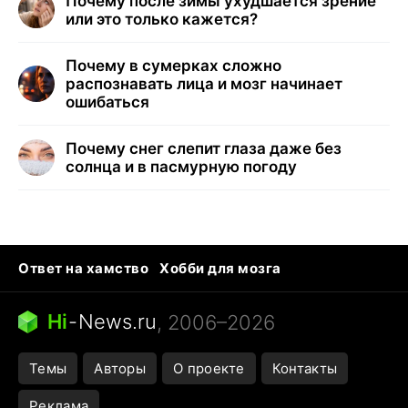
Почему после зимы ухудшается зрение
или это только кажется?
Почему в сумерках сложно
распознавать лица и мозг начинает
ошибаться
Почему снег слепит глаза даже без
солнца и в пасмурную погоду
Ответ на хамство
Хобби для мозга
Бензин 100 vs 95
Тунцы в океанариуме
Следующая пандемия
Google Maps открытие
Hi
-
News.ru
, 2006–2026
Темы
Авторы
О проекте
Контакты
Реклама