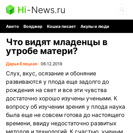
Hi
-
News.ru
Авито
Вояджер
Кошка писает
Акулы и люди
Ядерная война
Ядовитые пауки
Судоку и пазлы
Что видят младенцы в
утробе матери?
Дарья Елецкая
∙
06.12.2019
Слух, вкус, осязание и обоняние
развиваются у плода еще задолго до
рождения на свет и все эти чувства
достаточно хорошо изучены учеными. К
вопросу об изучении зрения у плода наука
была еще не совсем готова до настоящего
времени, ввиду недостаточно развитых
методов и технологий. К счастью, ученым