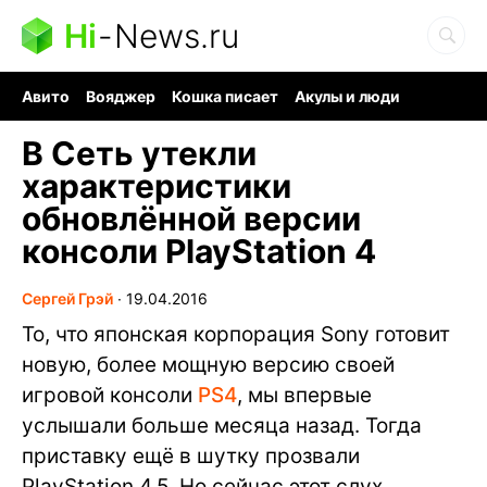
Hi
-
News.ru
Авито
Вояджер
Кошка писает
Акулы и люди
Ядерная война
Судоку и пазлы
Ядовитые пауки
В Сеть утекли
характеристики
обновлённой версии
консоли PlayStation 4
Сергей Грэй
∙
19.04.2016
То, что японская корпорация Sony готовит
новую, более мощную версию своей
игровой консоли
PS4
, мы впервые
услышали больше месяца назад. Тогда
приставку ещё в шутку прозвали
PlayStation 4.5. Но сейчас этот слух