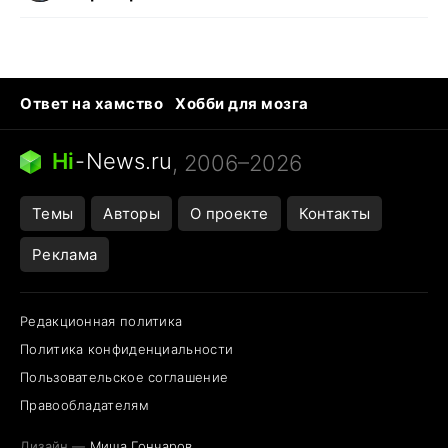
Ответ на хамство
Хобби для мозга
Бензин 100 и 95
Тунцы в океанариуме
Следующая пандемия
Google Maps открытие
Hi
-
News.ru
, 2006–2026
Темы
Авторы
О проекте
Контакты
Реклама
Редакционная политика
Политика конфиденциальности
Пользовательское соглашение
Правообладателям
Дизайн —
Миша Гончаров