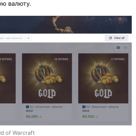
ую валюту.
d of Warcraft