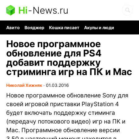
Hi
-
News.ru
Авито
Вояджер
Кошка писает
Акулы и люди
Ядерная война
Судоку и пазлы
Ядовитые пауки
Новое программное
обновление для PS4
добавит поддержку
стриминга игр на ПК и Mac
Николай Хижняк
∙
01.03.2016
Новое программное обновление Sony для
своей игровой приставки PlayStation 4
будет включать поддержку стиминга
(передачу потокового видео) игр на ПК и
Mac. Программное обновление версии
3.50 в настоящий момент находится в