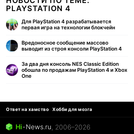
НОВОСТИ ПО ТЕМЕ:
PLAYSTATION 4
Для PlayStation 4 разрабатывается
первая игра на технологии блокчейн
Вредоносное сообщение массово
выводит из строя консоли PlayStation 4
За два дня консоль NES Classic Edition
обошла по продажам PlayStation 4 и Xbox
One
Ответ на хамство
Хобби для мозга
Бензин 100 и 95
Тунцы в океанариуме
Следующая пандемия
Google Maps открытие
Hi
-
News.ru
, 2006–2026