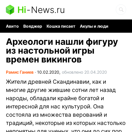
Hi
-
News.ru
Авито
Вояджер
Кошка писает
Акулы и люди
Ядерная война
Ядовитые пауки
Судоку и пазлы
Археологи нашли фигуру
из настольной игры
времен викингов
Рамис Ганиев
∙
10.02.2020,
обновлено 20.04.2020
Жители древней Скандинавии, как и
многие другие жившие сотни лет назад
народы, обладали крайне богатой и
интересной для нас культурой. Она
состояла из множества верований и
традиций, некоторые из которых настолько
непонятны для ученых, что они до сих пор