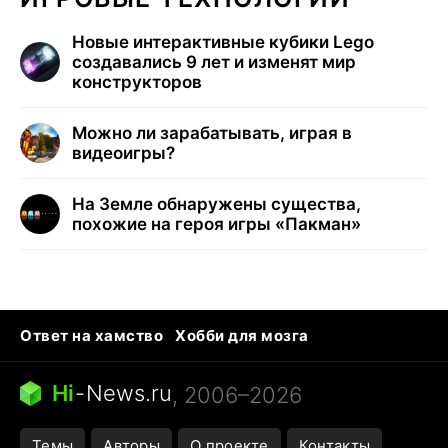
Новые интерактивные кубики Lego
создавались 9 лет и изменят мир
конструкторов
Можно ли зарабатывать, играя в
видеоигры?
На Земле обнаружены существа,
похожие на героя игры «Пакман»
Ответ на хамство
Хобби для мозга
Бензин 100 vs 95
Тунцы в океанариуме
Следующая пандемия
Google Maps открытие
Hi
-
News.ru
, 2006–2026
Темы
Авторы
О проекте
Контакты