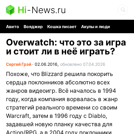
Hi
-
News.ru
Авито
Вояджер
Кошка писает
Акулы и люди
Ядерная война
Судоку и пазлы
Ядовитые пауки
Overwatch: что это за игра
и стоит ли в неё играть?
Сергей Грэй
∙
02.06.2016,
обновлено 07.04.2026
Похоже, что Blizzard решила покорить
сердца поклонников абсолютно всех
жанров видеоигр. Всё началось в 1994
году, когда компания ворвалась в жанр
стратегий реального времени со своим
Warcraft, затем в 1996 году с Diablo,
задавшей новую планку качества для
Action/RPG, а в 2004 году поклонники