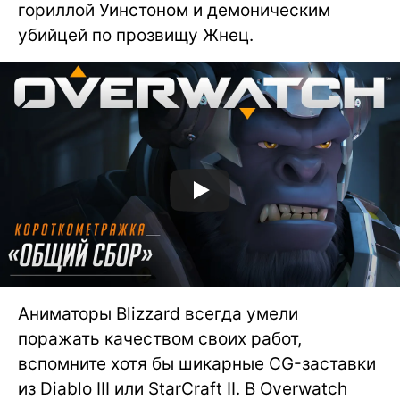
гориллой Уинстоном и демоническим
убийцей по прозвищу Жнец.
Аниматоры Blizzard всегда умели
поражать качеством своих работ,
вспомните хотя бы шикарные CG-заставки
из Diablo III или StarCraft II. В Overwatch