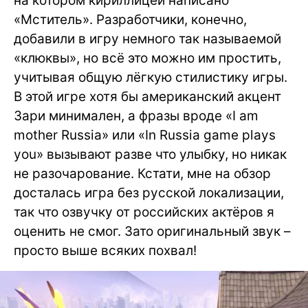
на котором кириллицей написано
«Мститель». Разработчики, конечно,
добавили в игру немного так называемой
«клюквы», но всё это можно им простить,
учитывая общую лёгкую стилистику игры.
В этой игре хотя бы американский акцент
Зари минимален, а фразы вроде «I am
mother Russia» или «In Russia game plays
you» вызывают разве что улыбку, но никак
не разочарование. Кстати, мне на обзор
досталась игра без русской локализации,
так что озвучку от российских актёров я
оценить не смог. Зато оригинальный звук –
просто выше всяких похвал!