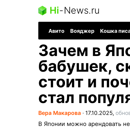
Hi
-
News.ru
Авито
Вояджер
Кошка пис
Зачем в Яп
бабушек, с
стоит и по
стал попу
Вера Макарова
∙
17.10.2025,
обно
В Японии можно арендовать не