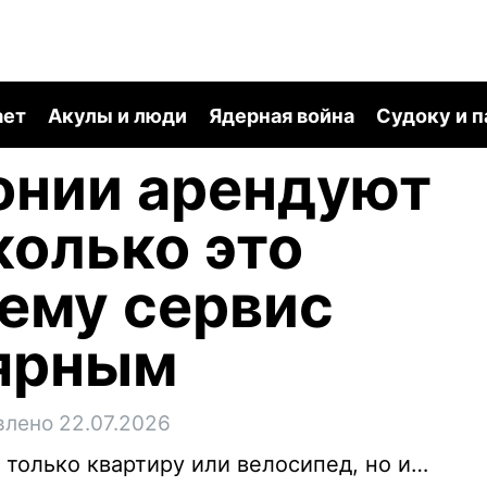
ает
Акулы и люди
Ядерная война
Судоку и 
онии арендуют
колько это
чему сервис
лярным
влено 22.07.2026
 только квартиру или велосипед, но и…