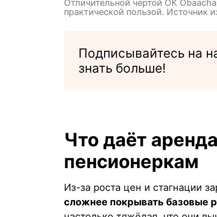
Отличительной чертой OK Obaachan
практической пользой. Источник и
Подписывайтесь на н
знать больше!
Что даёт аренд
пенсионеркам
Из-за роста цен и стагнации з
сложнее покрывать базовые 
настолько тяжёлая, что они в