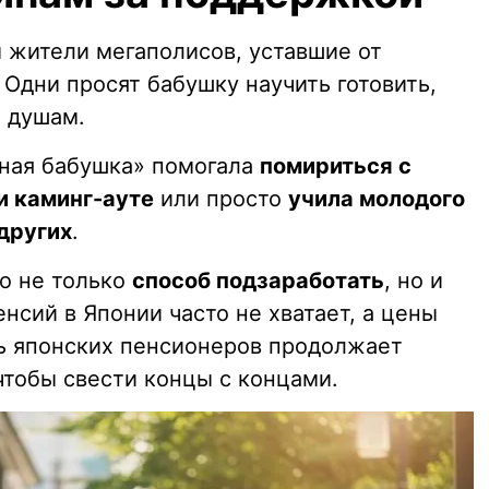
 жители мегаполисов, уставшие от
 Одни просят бабушку научить готовить,
о душам.
нная бабушка» помогала
помириться с
и каминг-ауте
или просто
учила молодого
других
.
о не только
способ подзаработать
, но и
енсий в Японии часто не хватает, а цены
ть японских пенсионеров продолжает
 чтобы свести концы с концами.