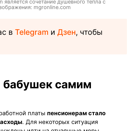
 является сочетание душевного тепла с
зображения: mgronline.com
ас в
Telegram
и
Дзен
, чтобы
а бабушек самим
аработной платы
пенсионерам стало
расходы
. Для некоторых ситуация
ынуждены идти на отчаянные меры.