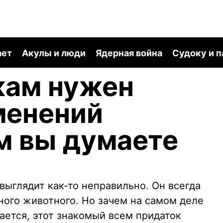
ает
Акулы и люди
Ядерная война
Судоку и 
кам нужен
менений
м вы думаете
 выглядит как-то неправильно. Он всегда
ного животного. Но зачем на самом деле
ется, этот знакомый всем придаток