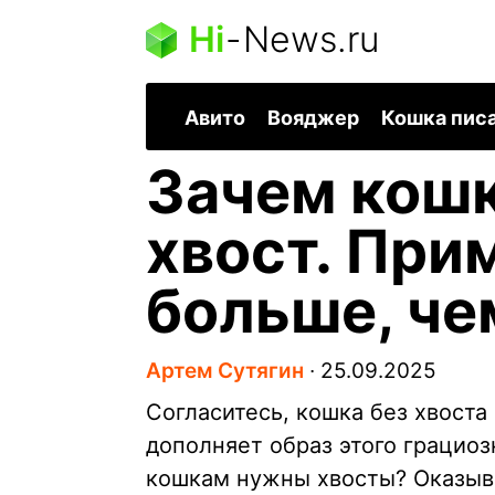
Hi
-
News.ru
Авито
Вояджер
Кошка пис
Зачем кош
хвост. При
больше, че
Артем Сутягин
∙
25.09.2025
Согласитесь, кошка без хвоста
дополняет образ этого грациоз
кошкам нужны хвосты? Оказыва