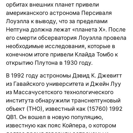
орбитах внешних планет привели
американского астронома Персиваля
Лоуэлла к выводу, что за пределами
Нептуна должна лежат «планета Х». После
его смерти обсерватория Лоуэлла провела
необходимые исследования, которые в
конечном итоге привели Клайда Томбо к
открытию Плутона в 1930 году.
В 1992 году астрономы Дэвид К. Джевитт
из Гавайского университета и Джейн Луу
из Массачусетского технологического
института обнаружили транснептуновый
объект (ТНО), известный как (15760) 1992
QB1. Он вошел в новую популяцию,
известную как пояс Койпера, о котором