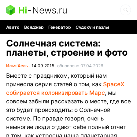
Hi
-
News.ru
Авито
Вояджер
Генератор
Судоку и пазлы
Хобби для мозга
Бензин 100 vs 95
Следующая пандемия
Солнечная система:
планеты, строение и фото
Илья Хель
∙
14.09.2015,
обновлено 07.04.2026
Вместе с праздником, который нам
принесла серия статей о том, как
SpaceX
собирается колонизировать Марс
, мы
совсем забыли рассказать о месте, где все
это будет происходить: о Солнечной
системе. По правде говоря, очень
немногие люди отдают себе полный отчет
в том, как устроена наша планетарная