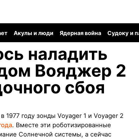
ает
Акулы и люди
Ядерная война
Судоку и 
сь наладить
ндом Вояджер 2
дочного сбоя
 1977 году зонды Voyager 1 и Voyager 2
года
. Вместе эти роботизированные
ание Солнечной системы, а сейчас