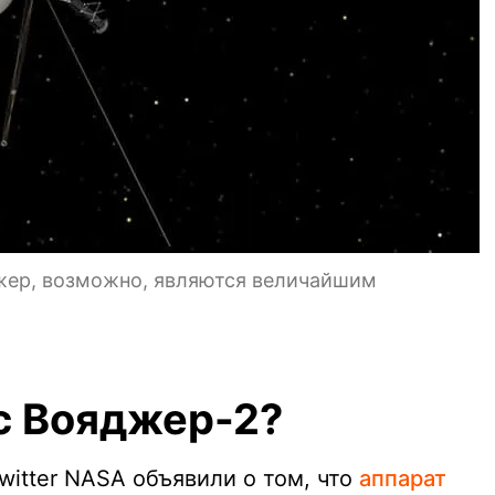
жер, возможно, являются величайшим
с Вояджер-2?
witter NASA объявили о том, что
аппарат