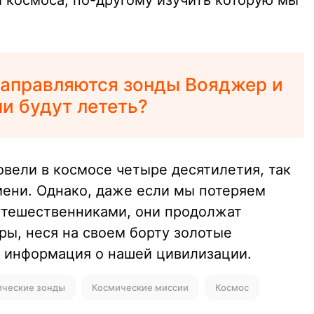
и космоса, по-другому изучить которую мы
направляются зонды Вояджер и
ни будут лететь?
вели в космосе четыре десятилетия, так
мени. Однако, даже если мы потеряем
утешественниками, они продолжат
ры, неся на своем борту золотые
а информация о нашей цивилизации.
ические зонды
Космические миссии
Космос