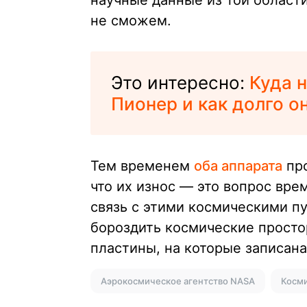
научные данные из той област
не сможем.
Это интересно:
Куда 
Пионер и как долго о
Тем временем
оба аппарата
про
что их износ — это вопрос вре
связь с этими космическими п
бороздить космические просто
пластины, на которые записан
Аэрокосмическое агентство NASA
Косм