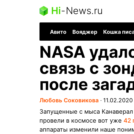
Hi
-
News.ru
Авито
Вояджер
Кошка пис
NASA удало
связь с зо
после зага
Любовь Соковикова
∙
11.02.2020
Запущенные с мыса Канаверал в
провели в космосе вот уже
42 
аппараты изменили наше поним