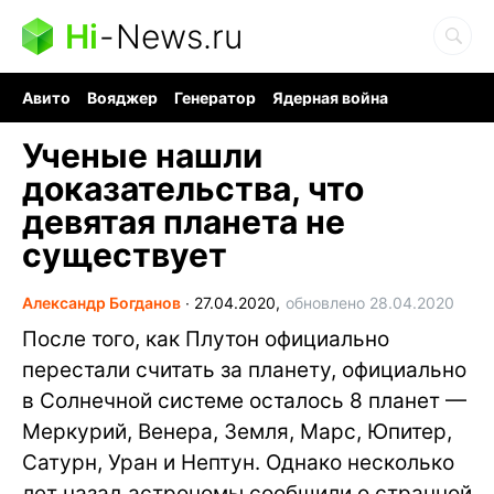
Hi
-
News.ru
Авито
Вояджер
Генератор
Ядерная война
Судоку и пазлы
Бензин 100 и 95
Хобби для мозга
Ученые нашли
доказательства, что
девятая планета не
существует
Александр Богданов
∙
27.04.2020,
обновлено 28.04.2020
После того, как Плутон официально
перестали считать за планету, официально
в Солнечной системе осталось 8 планет —
Меркурий, Венера, Земля, Марс, Юпитер,
Сатурн, Уран и Нептун. Однако несколько
лет назад астрономы сообщили о странной