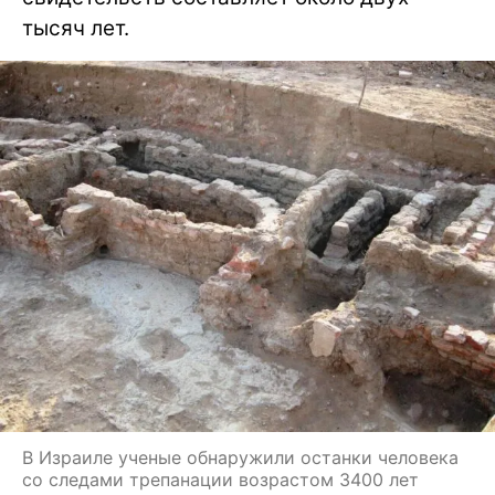
тысяч лет.
В Израиле ученые обнаружили останки человека
со следами трепанации возрастом 3400 лет