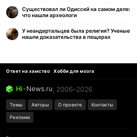
Существовал ли Одиссей на самом деле:
что нашли археологи
У неандертальцев была религия? Ученые
нашли доказательства в пещерах
Ответ на хамство
Хобби для мозга
Бензин 100 и 95
Тунцы в океанариуме
Следующая пандемия
Google Maps открытие
Hi
-
News.ru
, 2006–2026
Темы
Авторы
О проекте
Контакты
Реклама