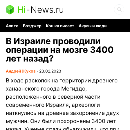
Hi
-
News.ru
Авито
Вояджер
Кошка писает
Акулы и люди
Ядерная война
Судоку и пазлы
Ядовитые пауки
В Израиле проводили
операции на мозге 3400
лет назад?
Андрей Жуков
∙
23.02.2023
В ходе раскопок на территории древнего
ханаанского города Мегиддо,
расположенного в северной части
современного Израиля, археологи
наткнулись на древнее захоронение двух
мужчин. Они были похоронены 3400 лет
назад. Ученые сразу обнаружили, что при