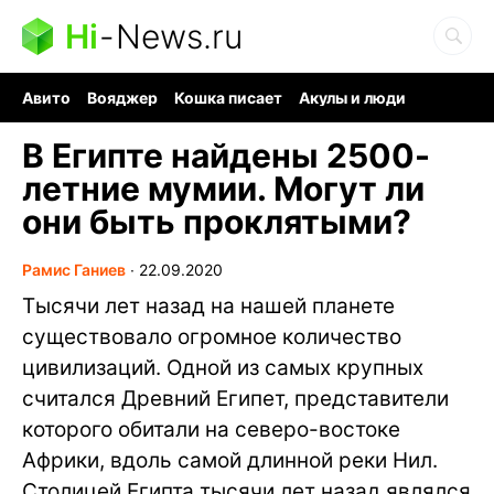
Hi
-
News.ru
Авито
Вояджер
Кошка писает
Акулы и люди
Ядерная война
Судоку и пазлы
Ядовитые пауки
В Египте найдены 2500-
летние мумии. Могут ли
они быть проклятыми?
Рамис Ганиев
∙
22.09.2020
Тысячи лет назад на нашей планете
существовало огромное количество
цивилизаций. Одной из самых крупных
считался Древний Египет, представители
которого обитали на северо-востоке
Африки, вдоль самой длинной реки Нил.
Столицей Египта тысячи лет назад являлся