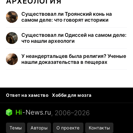
АРХЕОЛОГИЯ
Существовал ли Троянский конь на
самом деле: что говорят историки
Существовал ли Одиссей на самом деле:
что нашли археологи
У неандертальцев была религия? Ученые
нашли доказательства в пещерах
Ответ на хамство
Хобби для мозга
Бензин 100 и 95
Тунцы в океанариуме
Следующая пандемия
Google Maps открытие
Hi
-
News.ru
, 2006–2026
Темы
Авторы
О проекте
Контакты