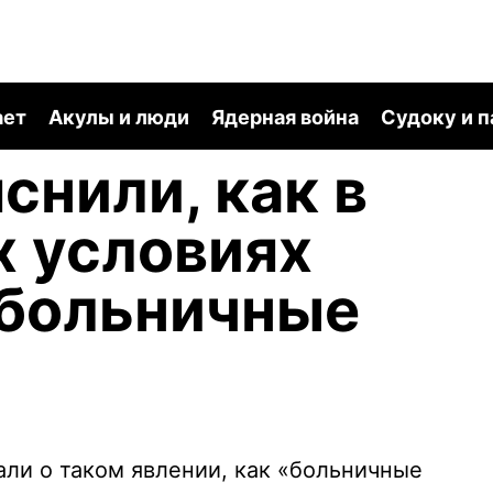
ает
Акулы и люди
Ядерная война
Судоку и 
снили, как в
 условиях
 больничные
али о таком явлении, как «больничные