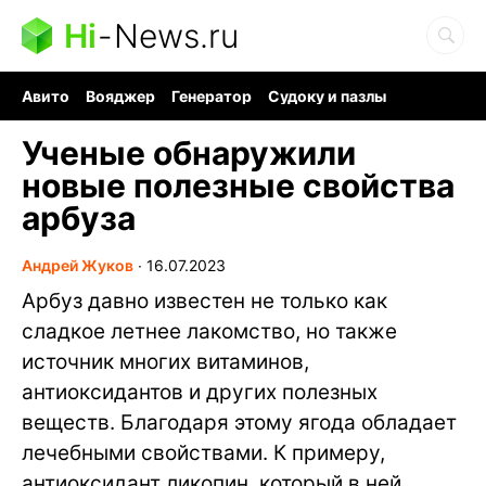
Hi
-
News.ru
Авито
Вояджер
Генератор
Судоку и пазлы
Хобби для мозга
Бензин 100 vs 95
Следующая пандемия
Ученые обнаружили
новые полезные свойства
арбуза
Андрей Жуков
∙
16.07.2023
Арбуз давно известен не только как
сладкое летнее лакомство, но также
источник многих витаминов,
антиоксидантов и других полезных
веществ. Благодаря этому ягода обладает
лечебными свойствами. К примеру,
антиоксидант ликопин, который в ней