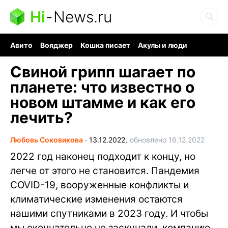
Hi
-
News.ru
Авито
Вояджер
Кошка писает
Акулы и люди
Ядерная война
Судоку и пазлы
Ядовитые пауки
Свиной грипп шагает по
планете: что известно о
новом штамме и как его
лечить?
Любовь Соковикова
∙
13.12.2022,
обновлено 16.12.2022
2022 год наконец подходит к концу, но
легче от этого не становится. Пандемия
COVID-19, вооруженные конфликты и
климатические изменения остаются
нашими спутниками в 2023 году. И чтобы
мы окончательно не заскучали, компанию