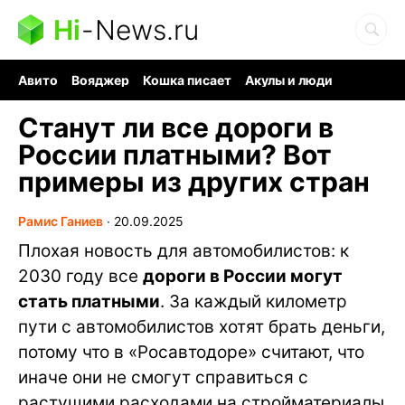
Hi
-
News.ru
Авито
Вояджер
Кошка писает
Акулы и люди
Ядерная война
Ядовитые пауки
Судоку и пазлы
Станут ли все дороги в
России платными? Вот
примеры из других стран
Рамис Ганиев
∙
20.09.2025
Плохая новость для автомобилистов: к
2030 году все
дороги в России могут
стать платными
. За каждый километр
пути с автомобилистов хотят брать деньги,
потому что в «Росавтодоре» считают, что
иначе они не смогут справиться с
растущими расходами на стройматериалы