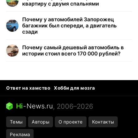
квартиру с двумя спальнями
Почему у автомобилей Запорожец
багажник был спереди, а двигатель
сзади
Почему самый дешевый автомобиль в
истории стоил всего 170 000 рублей?
Ответ на хамство
Хобби для мозга
Бензин 100 vs 95
Тунцы в океанариуме
Следующая пандемия
Google Maps открытие
Hi
-
News.ru
, 2006–2026
Темы
Авторы
О проекте
Контакты
Реклама