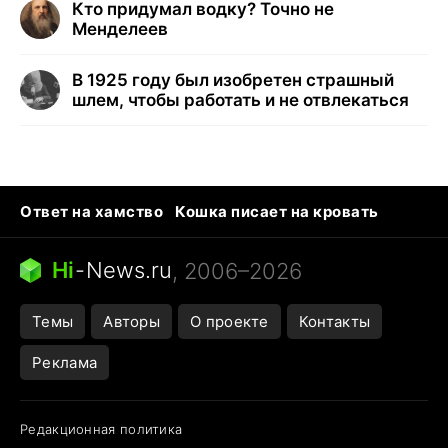
Кто придумал водку? Точно не
Менделеев
В 1925 году был изобретен страшный
шлем, чтобы работать и не отвлекаться
Ответ на хамство
Кошка писает на кровать
Тунцы в океанариуме
Следующая пандемия
Ядовитые пауки России
Hi
-
News.ru
, 2006–2026
Открытие в Google Maps
Темы
Авторы
О проекте
Контакты
Реклама
Редакционная политика