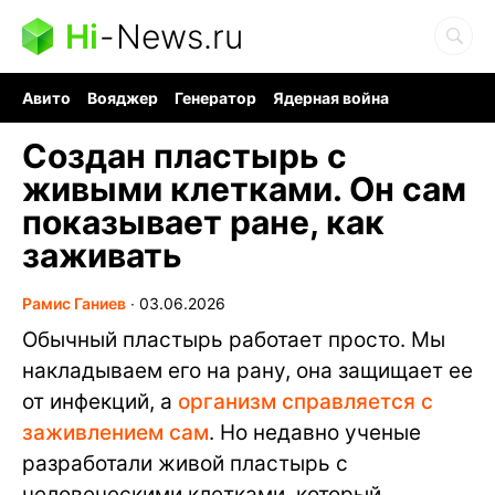
Hi
-
News.ru
Авито
Вояджер
Генератор
Ядерная война
Судоку и пазлы
Бензин 100 и 95
Хобби для мозга
Создан пластырь с
живыми клетками. Он сам
показывает ране, как
заживать
Рамис Ганиев
∙
03.06.2026
Обычный пластырь работает просто. Мы
накладываем его на рану, она защищает ее
от инфекций, а
организм справляется с
заживлением сам
. Но недавно ученые
разработали живой пластырь с
человеческими клетками, который