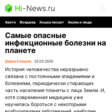
Hi
-
News.ru
Авито
Вояджер
Кошка писает
Акулы и люди
Ядерная война
Судоку и пазлы
Ядовитые пауки
Самые опасные
инфекционные болезни на
планете
Дарья Елецкая
∙
22.03.2020
История человечества неразрывно
связана с постоянными эпидемиями и
болезнями, периодически стирающих
часть населения планеты с лица Земли. И,
хотя современная медицина уже
научилась бороться с некоторыми
возбудителями заболеваний, наиболее