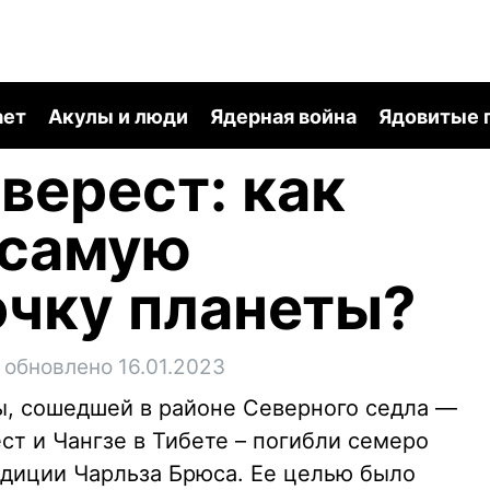
ает
Акулы и люди
Ядерная война
Ядовитые 
верест: как
 самую
очку планеты?
обновлено 16.01.2023
ны, сошедшей в районе Северного седла —
т и Чангзе в Тибете – погибли семеро
диции Чарльза Брюса. Ее целью было