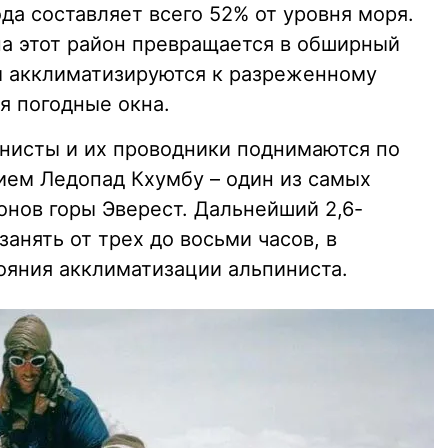
да составляет всего 52% от уровня моря.
на этот район превращается в обширный
ты акклиматизируются к разреженному
ся погодные окна.
инисты и их проводники поднимаются по
нием Ледопад Кхумбу – один из самых
онов горы Эверест. Дальнейший 2,6-
нять от трех до восьми часов, в
ояния акклиматизации альпиниста.