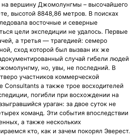
е на вершину Джомолунгмы – высочайшего
ете, высотой 8848,86 метров. В поисках
следовала восточные и северные
ться цели экспедиции не удалось. Первые
чей, а третья — трагедией: семеро
ной, сход которой был вызван их же
адокументированный случай гибели людей
жомолунгму, но, увы, не последний. В
 четверо участников коммерческой
 Consultants а также трое восходителей
спедиции, погибли при восхождении на
зыгравшийся ураган: за двое суток не
четырех команд. Эти события впоследствии
енных, а также нескольких
раемся кто, как и зачем покорял Эверест.