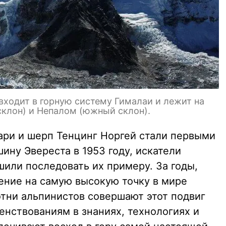
входит в горную систему Гималаи и лежит на
склон) и Непалом (южный склон).
лари и шерп Тенцинг Норгей стали первыми
ну Эвереста в 1953 году, искатели
или последовать их примеру. За годы,
ение на самую высокую точку в мире
отни альпинистов совершают этот подвиг
енствованиям в знаниях, технологиях и