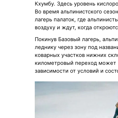
Кхумбу. Здесь уровень кислоро
Во время альпинистского сезо
лагерь палаток, где альпинис
воздуху и ждут, когда откроют
Покинув Базовый лагерь, альп
леднику через зону под назва
коварных участков нижних скл
километровый переход может за
зависимости от условий и сост