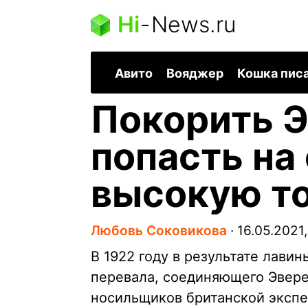
Hi
-
News.ru
Авито
Вояджер
Кошка пис
Покорить Э
попасть на
высокую т
Любовь Соковикова
∙
16.05.2021,
В 1922 году в результате лави
перевала, соединяющего Эверес
носильщиков британской экспе