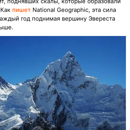
ит, поднявших скалы, которые образовали
 Как
пишет
National Geographic, эта сила
 каждый год поднимая вершину Эвереста
выше.