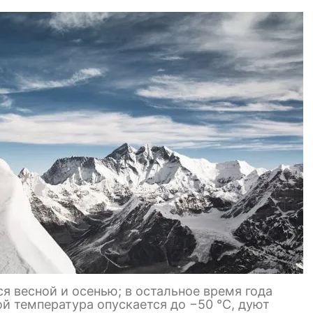
я весной и осенью; в остальное время года
й температура опускается до −50 °C, дуют