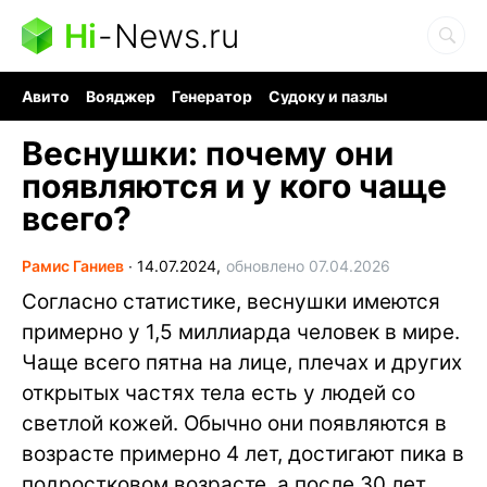
Hi
-
News.ru
Авито
Вояджер
Генератор
Судоку и пазлы
Хобби для мозга
Бензин 100 vs 95
Следующая пандемия
Веснушки: почему они
появляются и у кого чаще
всего?
Рамис Ганиев
∙
14.07.2024,
обновлено 07.04.2026
Согласно статистике, веснушки имеются
примерно у 1,5 миллиарда человек в мире.
Чаще всего пятна на лице, плечах и других
открытых частях тела есть у людей со
светлой кожей. Обычно они появляются в
возрасте примерно 4 лет, достигают пика в
подростковом возрасте, а после 30 лет