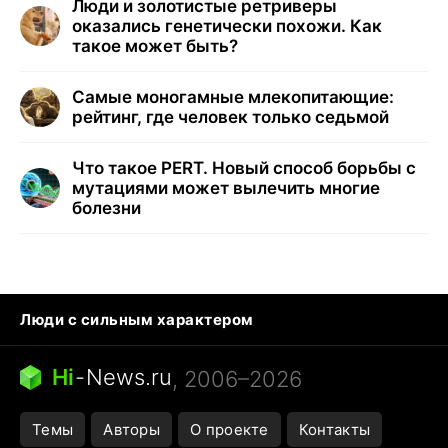
Люди и золотистые ретриверы
оказались генетически похожи. Как
такое может быть?
Самые моногамные млекопитающие:
рейтинг, где человек только седьмой
Что такое PERT. Новый способ борьбы с
мутациями может вылечить многие
болезни
Люди с сильным характером
Кошка писает на кровать
Тунцы в океанариуме
Ядовитые пауки России
Hi
-
News.ru
, 2006–2026
Города в ядерной войне
Открытие в Google Maps
Темы
Авторы
О проекте
Контакты