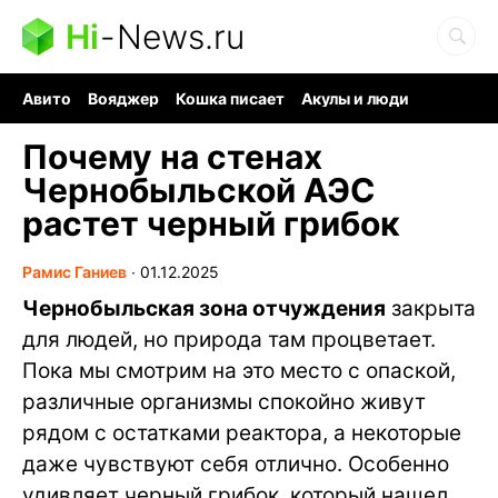
Hi
-
News.ru
Авито
Вояджер
Кошка писает
Акулы и люди
Ядерная война
Судоку и пазлы
Ядовитые пауки
Почему на стенах
Чернобыльской АЭС
растет черный грибок
Рамис Ганиев
∙
01.12.2025
Чернобыльская зона отчуждения
закрыта
для людей, но природа там процветает.
Пока мы смотрим на это место с опаской,
различные организмы спокойно живут
рядом с остатками реактора, а некоторые
даже чувствуют себя отлично. Особенно
удивляет черный грибок, который нашел