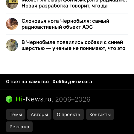
Новая разработка говорит, что да
Слоновья нога Чернобыля: самый
радиоактивный объект АЭС
В Чернобыле появились собаки с синей
шерстью — ученые не понимают, что это
Ответ на хамство
Хобби для мозга
Бензин 100 и 95
Тунцы в океанариуме
Следующая пандемия
Google Maps открытие
Hi
-
News.ru
, 2006–2026
Темы
Авторы
О проекте
Контакты
Реклама